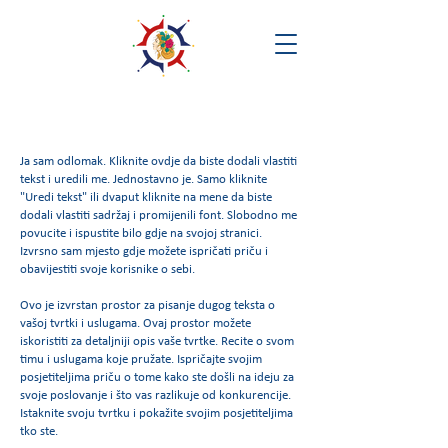
Ja sam odlomak. Kliknite ovdje da biste dodali vlastiti
tekst i uredili me. Jednostavno je. Samo kliknite
"Uredi tekst" ili dvaput kliknite na mene da biste
dodali vlastiti sadržaj i promijenili font. Slobodno me
povucite i ispustite bilo gdje na svojoj stranici.
Izvrsno sam mjesto gdje možete ispričati priču i
obavijestiti svoje korisnike o sebi.
Ovo je izvrstan prostor za pisanje dugog teksta o
vašoj tvrtki i uslugama. Ovaj prostor možete
iskoristiti za detaljniji opis vaše tvrtke. Recite o svom
timu i uslugama koje pružate. Ispričajte svojim
posjetiteljima priču o tome kako ste došli na ideju za
svoje poslovanje i što vas razlikuje od konkurencije.
Istaknite svoju tvrtku i pokažite svojim posjetiteljima
tko ste.